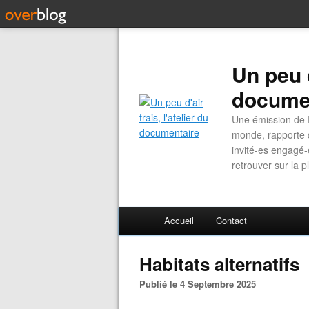
Un peu d
docume
Une émission de R
monde, rapporte d
invité-es engagé-
retrouver sur la 
Accueil
Contact
Habitats alternatifs
Publié le 4 Septembre 2025