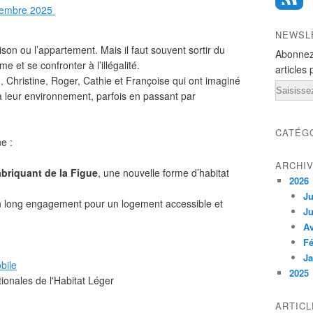
ptembre 2025
NEWSL
aison ou l’appartement. Mais il faut souvent sortir du
Abonnez
e et se confronter à l’illégalité.
articles 
 Christine, Roger, Cathie et Françoise qui ont imaginé
Email
 à leur environnement, parfois en passant par
CATÉG
e :
ARCHI
abriquant de la Figue
, une nouvelle forme d’habitat
2026
Ju
on long engagement pour un logement accessible et
Ju
Av
Fé
Ja
bile
2025
ionales de l'Habitat Léger
ARTIC