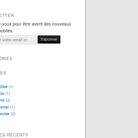
ETTER
-vous pour être averti des nouveaux
publiés.
ORIES
VES
illet
(1)
in
(1)
ril
(2)
vrier
(1)
nvier
(2)
LES RÉCENTS