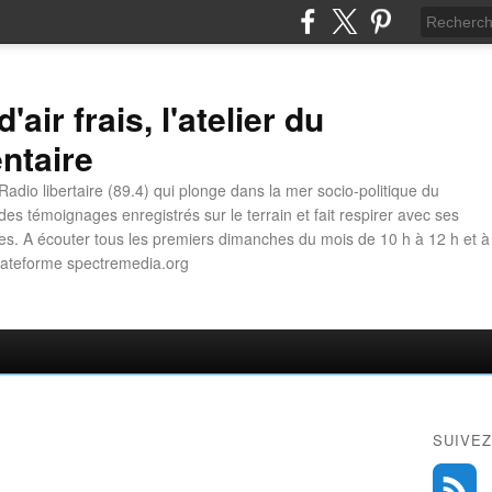
'air frais, l'atelier du
ntaire
adio libertaire (89.4) qui plonge dans la mer socio-politique du
es témoignages enregistrés sur le terrain et fait respirer avec ses
es. A écouter tous les premiers dimanches du mois de 10 h à 12 h et à
plateforme spectremedia.org
SUIVEZ