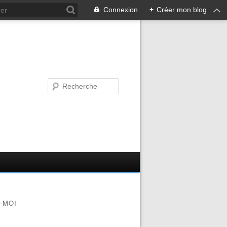
Connexion
+
Créer mon blog
-MOI